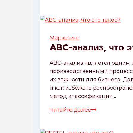
продаж,
что
это?
Маркетинг
ABC-анализ, что э
ABC-анализ является одним 
производственными процесса
их важности для бизнеса. Дав
и как избежать распростране
метод классификации…
Читайте далее
ABC-
анализ,
что