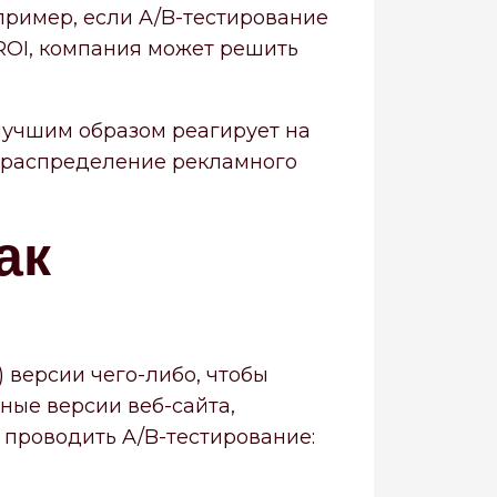
пример, если A/B-тестирование
ROI, компания может решить
илучшим образом реагирует на
ь распределение рекламного
ак
) версии чего-либо, чтобы
чные версии веб-сайта,
к проводить A/B-тестирование: