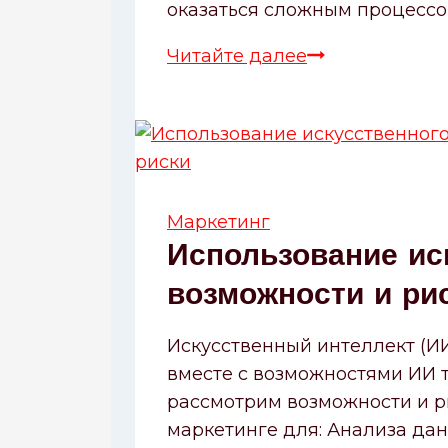
оказаться сложным процессом,
Читайте далее
Как
выбрать
доменное
имя
Маркетинг
Использование иск
возможности и ри
Искусственный интеллект (ИИ
вместе с возможностями ИИ т
рассмотрим возможности и р
маркетинге для: Анализа да