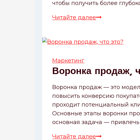
чтобы получить более глубок
Читайте далее
Использовани
искусственног
интеллекта
в
маркетинге:
Маркетинг
возможности
Воронка продаж, ч
и
риски
Воронка продаж — это модел
повысить конверсию покупате
проходит потенциальный клие
Основные этапы воронки прод
основная задача — привлечь
Читайте далее
Воронка