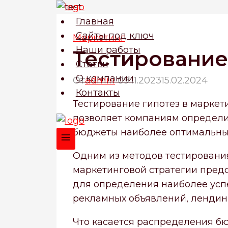
Перейти
к
Главная
содержимому
Сайты под ключ
Маркетинг
Наши работы
Тестирование
Статьи
О компании
От
admin
09.11.2023
15.02.2024
Контакты
Тестирование гипотез в маркет
позволяет компаниям определи
бюджеты наиболее оптимальны
Одним из методов тестирования
маркетинговой стратегии пред
для определения наиболее успе
рекламных объявлений, лендинг
Что касается распределения бю