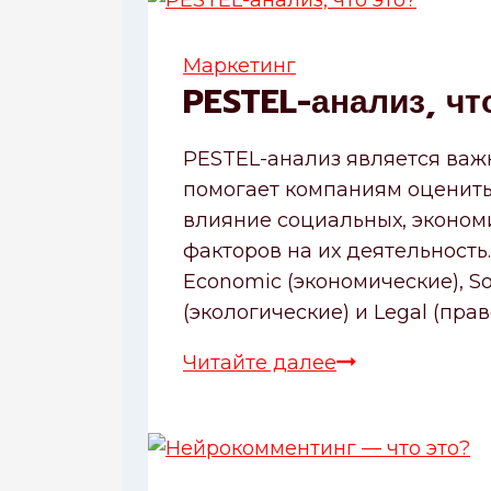
это
такое?
Маркетинг
PESTEL-анализ, чт
PESTEL-анализ является важ
помогает компаниям оценить
влияние социальных, экономи
факторов на их деятельность.
Economic (экономические), So
(экологические) и Legal (пра
Читайте далее
PESTEL-
анализ,
что
это?