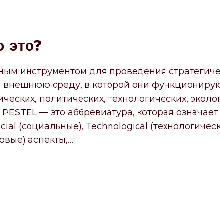
о это?
ным инструментом для проведения стратегичес
 внешнюю среду, в которой они функционирую
ческих, политических, технологических, эколо
 PESTEL — это аббревиатура, которая означает P
cial (социальные), Technological (технологическ
вовые) аспекты,…